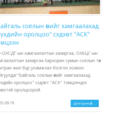
Байгаль соёлын өвийг хамгаалахад
үүхдийн оролцоо" сэдэвт "АСК"
эмцээн
-ОХСДГ-ын хамгаалалтын захиргаа, ОХБЦГ-ын
мгаалалтын захиргаа Хархорин сумын соёлын төв
мтран жил бүр уламжлал болгон зохион
йгуулдаг"Байгаль соёлын өвийг хамгаалахад
үхдийн оролцоо" сэдэвт "АСК" тэмцээндээ
эвхтэй оролцоорой.
25.09.19
Дэлгэрэнгүй ...