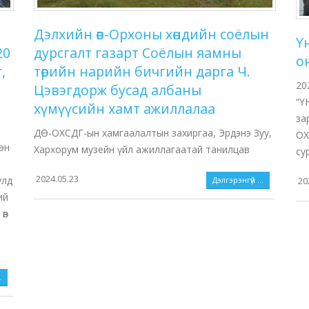
Дэлхийн өв-Орхоны хөндийн соёлын
Ү
20
дурсгалт газарт Соёлын яамны
о
,
төрийн нарийн бичгийн дарга Ч.
20
Цэвэгдорж бусад албаны
“Ү
хүмүүсийн хамт ажиллалаа
за
ДӨ-ОХСДГ-ын хамгаалалтын захиргаа, Эрдэнэ Зуу,
ОХ
эн
Хархорум музейн үйл ажиллагаатай танилцав
су
2024.05.23
улд
Дэлгэрэнгүй ...
20
ий
өв
.