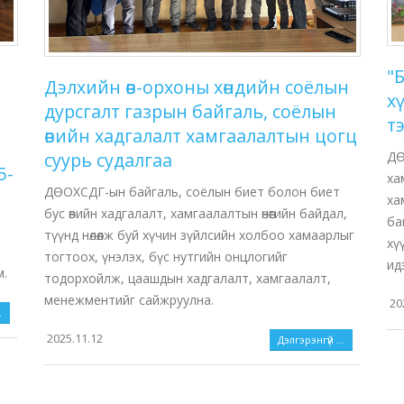
"
Дэлхийн өв-орхоны хөндийн соёлын
х
дурсгалт газрын байгаль, соёлын
т
өвийн хадгалалт хамгаалалтын цогц
ДӨ
суурь судалгаа
5-
ха
ДӨОХСДГ-ын байгаль, соёлын биет болон биет
ха
бус өвийн хадгалалт, хамгаалалтын өнөөгийн байдал,
ба
түүнд нөлөөлж буй хүчин зүйлсийн холбоо хамаарлыг
хү
тогтоох, үнэлэх, бүс нутгийн онцлогийг
ид
м.
тодорхойлж, цаашдын хадгалалт, хамгаалалт,
менежментийг сайжруулна.
20
.
2025.11.12
Дэлгэрэнгүй ...