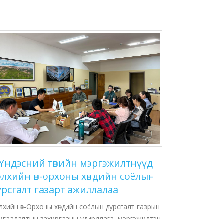
Үндэсний төвийн мэргэжилтнүүд
элхийн өв-орхоны хөндийн соёлын
урсгалт газарт ажиллалаа
лхийн өв-Орхоны хөндийн соёлын дурсгалт газрын
мгаалалтын захиргааны удирдлага, мэргэжилтэн