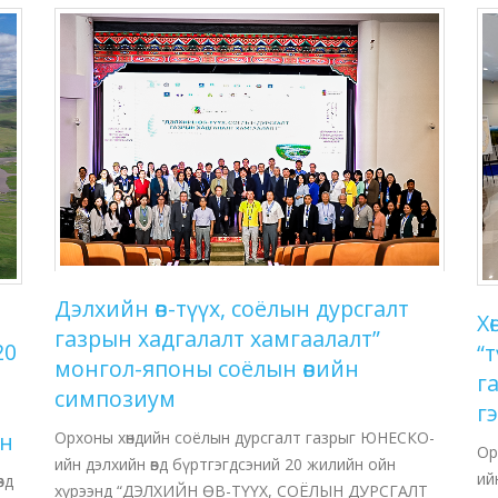
Дэлхийн өв-түүх, соёлын дурсгалт
Х
газрын хадгалалт хамгаалалт”
20
“т
монгол-японы соёлын өвийн
г
симпозиум
г
ан
Орхоны хөндийн соёлын дурсгалт газрыг ЮНЕСКО-
Ор
ийн дэлхийн өвд бүртгэгдсэний 20 жилийн ойн
ий
вд
хүрээнд “ДЭЛХИЙН ӨВ-ТҮҮХ, СОЁЛЫН ДУРСГАЛТ