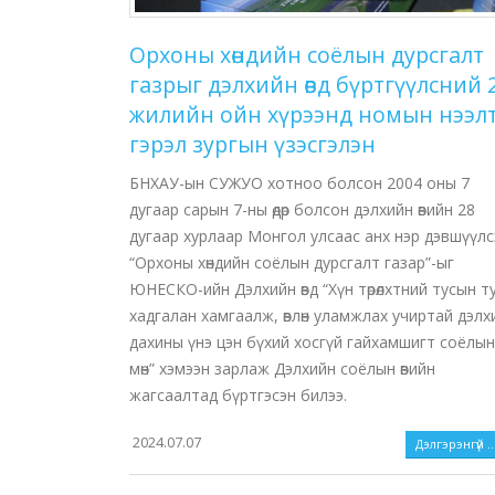
Орхоны хөндийн соёлын дурсгалт
газрыг дэлхийн өвд бүртгүүлсний 
жилийн ойн хүрээнд номын нээлт
гэрэл зургын үзэсгэлэн
БНХАУ-ын СУЖУО хотноо болсон 2004 оны 7
дугаар сарын 7-ны өдөр болсон дэлхийн өвийн 28
дугаар хурлаар Монгол улсаас анх нэр дэвшүүлс
“Орхоны хөндийн соёлын дурсгалт газар”-ыг
ЮНЕСКО-ийн Дэлхийн өвд “Хүн төрөлхтний тусын т
хадгалан хамгаалж, өвлөн уламжлах учиртай дэлх
дахины үнэ цэн бүхий хосгүй гайхамшигт соёлын 
мөн” хэмээн зарлаж Дэлхийн соёлын өвийн
жагсаалтад бүртгэсэн билээ.
2024.07.07
Дэлгэрэнгүй ..