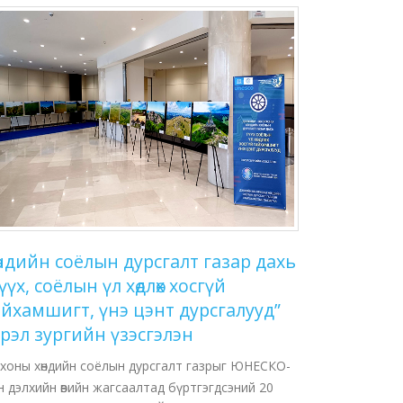
өндийн соёлын дурсгалт газар дахь
үүх, соёлын үл хөдлөх хосгүй
айхамшигт, үнэ цэнт дурсгалууд”
эрэл зургийн үзэсгэлэн
хоны хөндийн соёлын дурсгалт газрыг ЮНЕСКО-
н дэлхийн өвийн жагсаалтад бүртгэгдсэний 20