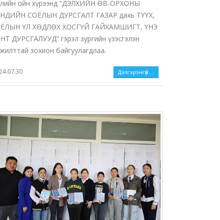
лийн ойн хүрээнд “ДЭЛХИЙН ӨВ-ОРХОНЫ
НДИЙН СОЁЛЫН ДУРСГАЛТ ГАЗАР дахь ТҮҮХ,
ЁЛЫН ҮЛ ХӨДЛӨХ ХОСГҮЙ ГАЙХАМШИГТ, ҮНЭ
НТ ДУРСГАЛУУД” гэрэл зургийн үзэсгэлэн
жилттай зохион байгуулагдлаа.
24.07.30
Дэлгэрэнгүй ...