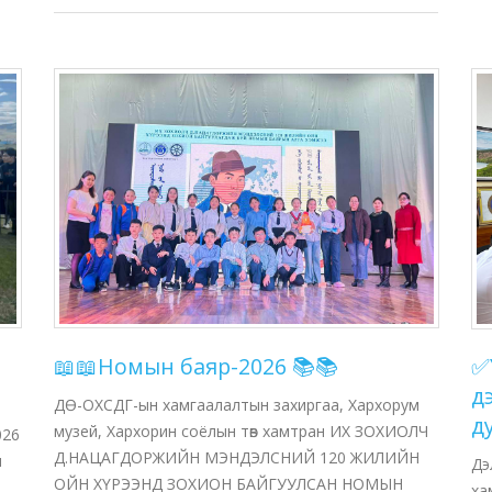
📖📖Номын баяр-2026 📚📚
✅
д
ДӨ-ОХСДГ-ын хамгаалалтын захиргаа, Хархорум
д
музей, Хархорин соёлын төв хамтран ИХ ЗОХИОЛЧ
026
Д.НАЦАГДОРЖИЙН МЭНДЭЛСНИЙ 120 ЖИЛИЙН
н
Дэ
ОЙН ХҮРЭЭНД ЗОХИОН БАЙГУУЛСАН НОМЫН
ха