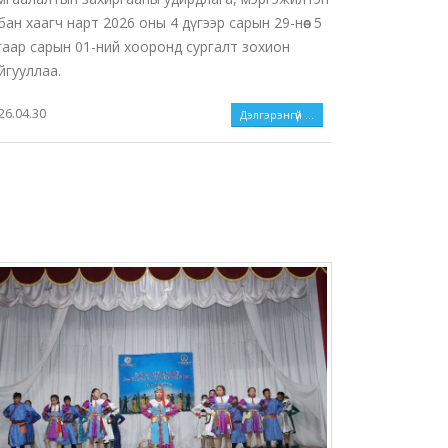
бан хаагч нарт 2026 оны 4 дүгээр сарын 29-нөөс 5
гаар сарын 01-ний хооронд сургалт зохион
йгууллаа.
26.04.30
Дэлгэрэнгүй ...