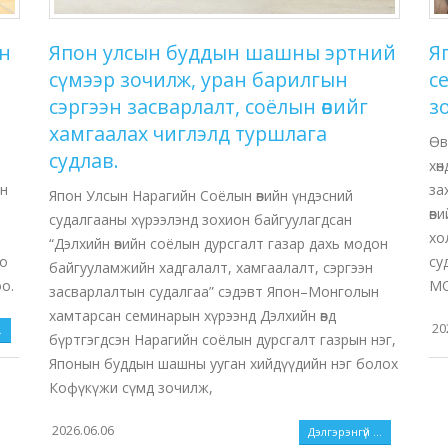
н
Япон улсын буддын шашны эртний
Я
сүмээр зочилж, уран барилгын
с
сэргээн засварлалт, соёлын өвийг
з
хамгаалах чиглэлд туршлага
Өв
судлав.
хө
он
за
Япон Улсын Нарагийн Соёлын өвийн үндэсний
өв
судалгааны хүрээлэнд зохион байгуулагдсан
хо
“Дэлхийн өвийн соёлын дурсгалт газар дахь модон
то
су
байгууламжийн хадгалалт, хамгаалалт, сэргээн
о.
МО
засварлалтын судалгаа” сэдэвт Япон–Монголын
хамтарсан семинарын хүрээнд Дэлхийн өвд
20
.
бүртгэгдсэн Нарагийн соёлын дурсгалт газрын нэг,
Японын буддын шашны ууган хийдүүдийн нэг болох
Кофүкүжи сүмд зочилж,
2026.06.06
Дэлгэрэнгүй ...