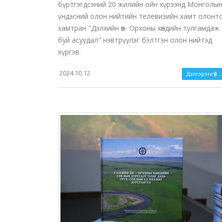
бүртгэгдсэний 20 жилийн ойн хүрээнд Монголы
үндэсний олон нийтийн телевизийн хамт олонт
хамтран "Дэлхийн өв- Орхоны хөндийн тулгамдаж
буй асуудал" нэвтрүүлэг бэлтгэн олон нийтэд
хүргэв.
2024.10.12
Дэлгэрэнгүй ..