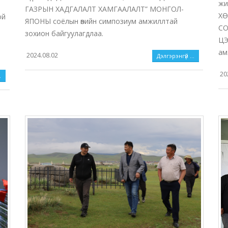
жи
н
ГАЗРЫН ХАДГАЛАЛТ ХАМГААЛАЛТ” МОНГОЛ-
ХӨ
ой
ЯПОНЫ соёлын өвийн симпозиум амжиллтай
СО
зохион байгуулагдлаа.
ЦЭ
ам
2024.08.02
Дэлгэрэнгүй ...
20
.