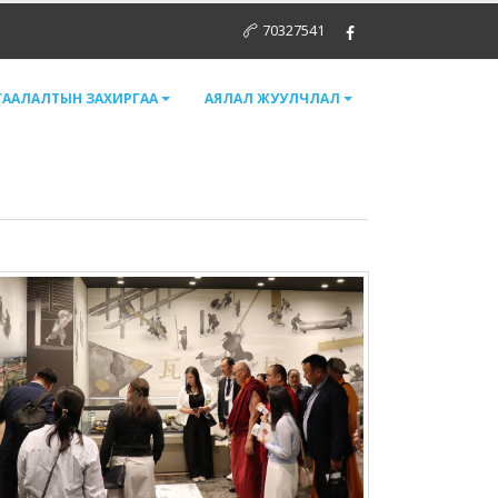
70327541
ГААЛАЛТЫН ЗАХИРГАА
АЯЛАЛ ЖУУЛЧЛАЛ