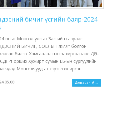
ндэсний бичиг үсгийн баяр-2024
н
24 оныг Монгол улсын Засгийн газраас
НДЭСНИЙ БИЧИГ, СОЁЛЫН ЖИЛ” болгон
рласан билээ. Хамгаалалтын захиргаанаас ДӨ-
СДГ-т орших Хужирт сумын ЕБ-ын сургуулийн
рагчдад Монголчуудын хэрэглэж ирсэн
24.05.08
Дэлгэрэнгүй ...