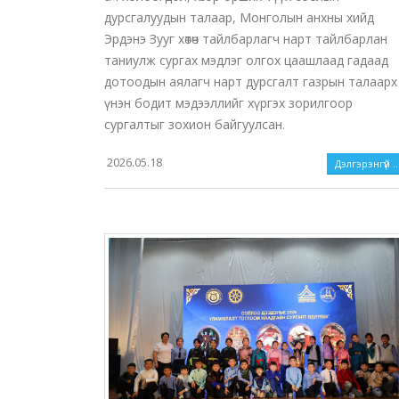
дурсгалуудын талаар, Монголын анхны хийд
Эрдэнэ Зууг хөтөч тайлбарлагч нарт тайлбарлан
таниулж сургах мэдлэг олгох цаашлаад гадаад
дотоодын аялагч нарт дурсгалт газрын талаарх
үнэн бодит мэдээллийг хүргэх зорилгоор
сургалтыг зохион байгуулсан.
2026.05.18
Дэлгэрэнгүй ..