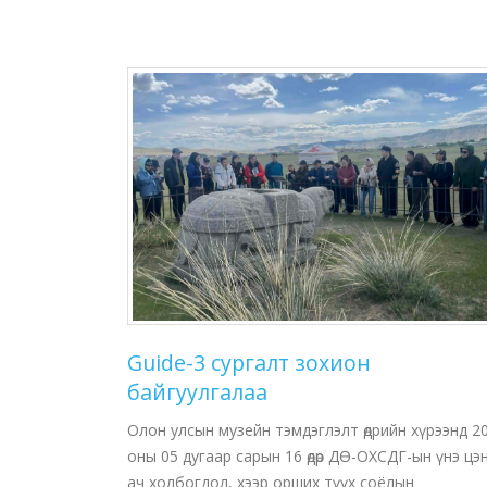
Guide-3 сургалт зохион
байгуулгалаа
Олон улсын музейн тэмдэглэлт өдрийн хүрээнд 2
оны 05 дугаар сарын 16 өдөр ДӨ-ОХСДГ-ын үнэ цэ
ач холбогдол, хээр орших түүх соёлын