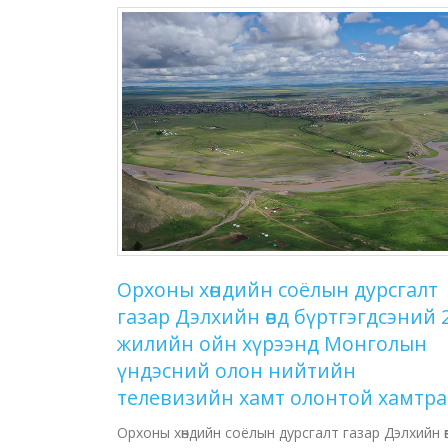
Орхоны хөндийн соёлын дурсгалт
газар Дэлхийн өвд бүртгэгдсэний 
жилийн ойн хүрээнд Монголын
үндэсний олон нийтийн
телевизийн хамт олонтой хамтр
Орхоны хөндийн соёлын дурсгалт газар Дэлхийн ө