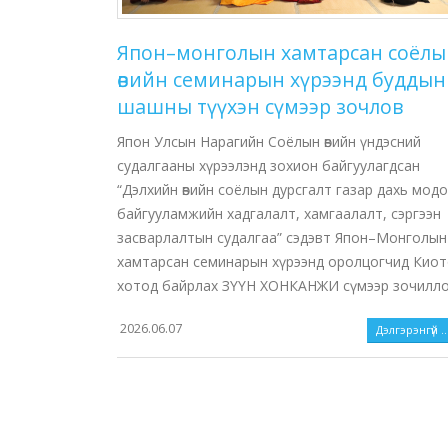
Япон–монголын хамтарсан соёлы
өвийн семинарын хүрээнд буддын
шашны түүхэн сүмээр зочлов
Япон Улсын Нарагийн Соёлын өвийн үндэсний
судалгааны хүрээлэнд зохион байгуулагдсан
“Дэлхийн өвийн соёлын дурсгалт газар дахь мод
байгууламжийн хадгалалт, хамгаалалт, сэргээн
засварлалтын судалгаа” сэдэвт Япон–Монголын
хамтарсан семинарын хүрээнд оролцогчид Кио
хотод байрлах ЗҮҮН ХОНКАНЖИ сүмээр зочилло
2026.06.07
Дэлгэрэнгүй ..