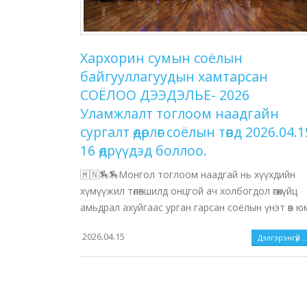
Хархорин сумын соёлын
байгууллагуудын хамтарсан
СОЁЛОО ДЭЭДЭЛЬЕ- 2026
Уламжлалт тоглоом наадгайн
сургалт өдөрлөг соёлын төвд 2026.04.1
16 өдрүүдэд боллоо.
🇲🇳🏇🏇Монгол тоглоом наадгай нь хүүхдийн
хүмүүжил төлөвшилд онцгой ач холбогдол өгөхүйц
амьдрал ахуйгаас урган гарсан соёлын үнэт өв ю
2026.04.15
Дэлгэрэнгүй ..