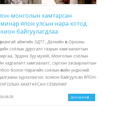
пон-монголын хамтарсан
еминар япон улсын нара хотод
охион байгуулагдлаа
өрхангай аймгийн ЗДТГ, Дэлхийн өв-Орхоны
ндийн соёлын дурсгалт газрын хамгаалалтын
хиргаа, Эрдэнэ Зуу музей, Монголын соёлын
ийн хадгалалт хамгаалалт, сэргээн засварлалтын
лбоо болон Нарагийн соёлын өвийн үндэсний
далгааны хүрээлэнгээс зохион байгуулсан ЯПОН-
НГОЛЫН ХАМТАРСАН СЕМИНАР
26.06.05
Дэлгэрэнгүй ...