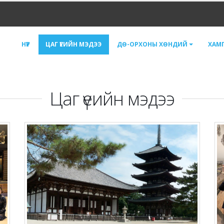
НҮҮР
ЦАГ ҮЕИЙН МЭДЭЭ
ДӨ-ОРХОНЫ ХӨНДИЙ
ХАМ
Цаг үеийн мэдээ