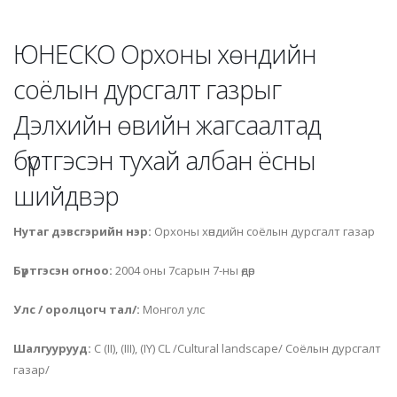
ЮНЕСКО Орхоны хөндийн
соёлын дурсгалт газрыг
Дэлхийн өвийн жагсаалтад
бүртгэсэн тухай албан ёсны
шийдвэр
Нутаг дэвсгэрийн нэр:
Орхоны хөндийн соёлын дурсгалт газар
Бүртгэсэн огноо:
2004 оны 7сарын 7-
ны
өдөр
Улс / оролцогч тал/:
Монгол улс
Шалгуурууд:
C (II), (III), (IY) CL /Cultural landscape/ Соёлын дурсгалт
газар/