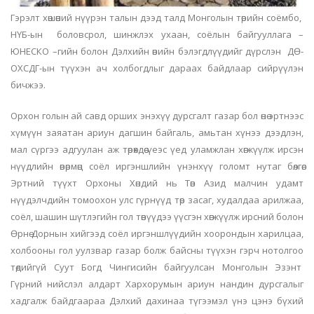
Гэрэлт хөшөөний нүүрэн талын дээд талд Монголын төрийн соёмбо,
НҮБ-ын боловсрол, шинжлэх ухаан, соёлын байгууллага –
ЮНЕСКО –гийн болон Дэлхийн өвийн бэлэгдлүүдийг дүрслэн ДӨ-
ОХСДГ-ын түүхэн ач холбогдлыг дараах байдлаар сийрүүлэн
бичжээ.
Орхон голын ай савд орших энэхүү дурсгалт газар бол өнө эртнээс
хүмүүн заяатан ариун дагшин байгаль, амьтан хүнээ дээдлэн,
мал сүргээ адгуулан аж төрөхдөө үеэс үед уламжлан хөгжүүлж ирсэн
нүүдлийн өвөрмөц соёл иргэншлийн үнэнхүү голомт нутаг бөлгөө.
Эртний түүхт Орхоны Хөндий нь Төв Азид малчин удамт
нүүдэлчдийн томоохон улс гүрнүүд төр засаг, худалдаа арилжаа,
соёл, шашин шүтлэгийн гол төвүүдээ үүсгэн хөгжүүлж ирсний болон
Өрнө Дорнын хийгээд соёл иргэншлүүдийн хоорондын харилцаа,
холбооны гол уулзвар газар болж байсны түүхэн гэрч нотолгоо
төдийгүй Суут Богд Чингисийн байгуулсан Монголын Эзэнт
Гүрний нийслэл алдарт Хархорумын ариун нандин дурсгалыг
хадгалж байдгаараа Дэлхий дахинаа түгээмэл үнэ цэнэ бүхий