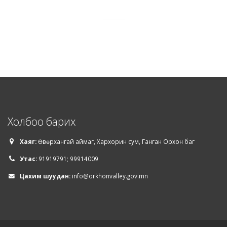
Холбоо барих
Хаяг:
Өвөрхангай аймаг, Хархорин сум, Ганган Орхон баг
Утас:
91919791; 99914009
Цахим шуудан:
info@orkhonvalley.gov.mn