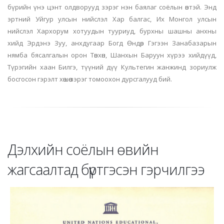
бүрийн үнэ цэнт олдворууд зэрэг нэн баялаг соёлын өвтэй. Энд
эртний Уйгур улсын нийслэл
Хар балгас
, Их Монгол улсын
нийслэл Хархорум хотуудын тууриуд, бурхны шашны анхны
хийд Эрдэнэ Зуу, анхдугаар Богд Өндөр Гэгээн Занабазарын
нямба бясалгалын орон Төвхөн, Шанхын Баруун хүрээ хийдүүд,
Түрэгийн хаан Билгэ, түүний дүү Культегин жанжинд зориулж
босгосон гэрэлт хөшөө зэрэг томоохон дурсгалууд бий.
Дэлхийн соёлын өвийн
жагсаалтад бүртгэсэн гэрчилгээ