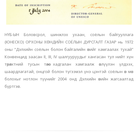
НҮБ-ЫН Боловсрол, шинжлэх ухаан, соёлын байгууллага
(ЮНЕСКО) ОРХОНЫ ХӨНДИЙН СОЁЛЫН ДУРСГАЛТ ГАЗАР нь 1972
оны “Дэлхийн соёлын болон байгалийн өвийг хамгаалах тухай”
Конвенцид заасан II, III, IV шалгууруудыг хангасан тул нийт хүн
төрөлхтний тусын төлөө хадгалан хамгаалж өвлүүлэн үлдээх,
шаардлагатай, онцгой болон түгээмэл үнэ цэнтэй соёлын өв мөн
болохыг нотлон түүнийг 2004 онд Дэлхийн өвийн жагсаалтад
бүртгэв.