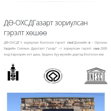
ДӨ-ОХСДГазарт зориулсан
гэрэлт хөшөө
ДӨ-ОХСДГ-т зориулан босгосон гэрэлт хөшөө “Дэлхийн өв – Орхоны
Хөндийн Соёлын Дурсгалт Газар” –т зориулсан гэрэлт хөшөөг 2005
онд Хархорин хот дахь Эрдэнэ Зуу музейн дэргэд босгосон юм.