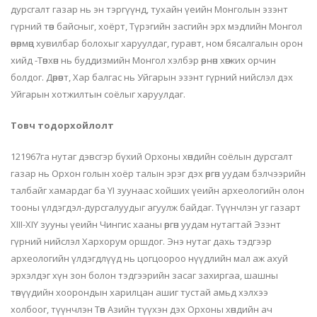
дурсгалт газар нь эн тэргүүнд, тухайн үеийн Монголын эзэнт
гүрний төв байсныг, хоёрт, Түрэгийн засгийн эрх мэдлийн Монгол
өвөрмөц хувилбар болохыг харуулдаг, гуравт, ном бясалгалын орон
хийд -
Төвхөн
нь буддизмийн Монгол хэлбэр өрнөн хөгжих орчин
болдог. Дөрөвт, Хар балгас нь Уйгарын эзэнт гүрний нийслэл дэх
Уйгарын хотжилтын соёлыг харуулдаг.
Товч тодорхойлолт
121967га нутаг дэвсгэр бүхий Орхоны хөндийн соёлын дурсгалт
газар нь Орхон голын хоёр талын эрэг дэх өргөн уудам бэлчээрийн
талбайг хамардаг ба YI зуунаас хойших үеийн археологийн олон
тооны үлдэгдэл-дурсгалуудыг агуулж байдаг. Түүнчлэн уг газарт
XIII-XIY зууны үеийн Чингис хааны өргөн уудам нутагтай Эзэнт
гүрний нийслэл
Хархорум
оршдог. Энэ нутаг дахь тэдгээр
археологийн үлдэгдлүүд нь цогцоороо нүүдлийн мал аж ахуй
эрхэлдэг хүн зон болон тэдгээрийн засаг захиргаа, шашны
төвүүдийн хоорондын харилцан ашиг тустай амьд хэлхээ
холбоог, түүнчлэн Төв Азийн түүхэн дэх Орхоны хөндийн ач