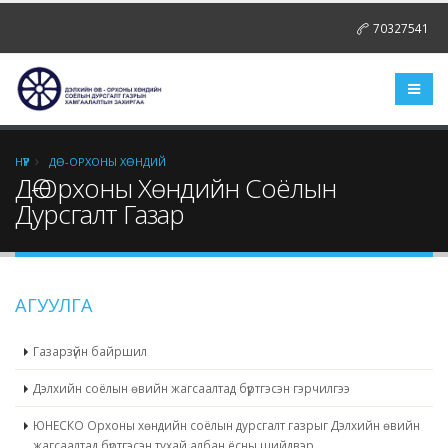
70327541
НҮҮР
ДӨ-ОРХОНЫ ХӨНДИЙ
ДӨ-Орхоны Хөндийн Соёлын
Дурсгалт Газар
АГУУЛГА
Газарзүйн байршил
Дэлхийн соёлын өвийн жагсаалтад бүртгэсэн гэрчилгээ
ЮНЕСКО Орхоны хөндийн соёлын дурсгалт газрыг Дэлхийн өвийн
жагсаалтад бүртгэсэн тухай албан ёсны шийдвэр