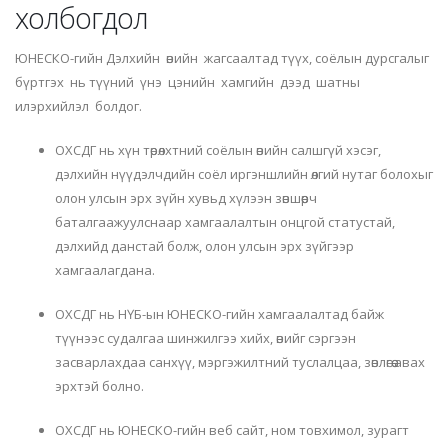
холбогдол
ЮНЕСКО-гийн Дэлхийн өвийн жагсаалтад түүх, соёлын дурсгалыг
бүртгэх нь түүний үнэ цэнийн хамгийн дээд шатны
илэрхийлэл болдог.
ОХСДГ
нь хүн төрөлхтний соёлын өвийн салшгүй хэсэг,
дэлхийн нүүдэлчдийн соёл иргэншлийн өлгий нутаг болохыг
олон улсын эрх зүйн хувьд хүлээн зөвшөөрч
баталгаажуулснаар хамгаалалтын онцгой статустай,
дэлхийд данстай болж, олон улсын эрх зүйгээр
хамгаалагдана.
ОХСДГ
нь НҮБ-
ын
ЮНЕСКО-гийн
хамгаалалтад
байж
түүнээс судалгаа шинжилгээ хийх, өвийг сэргээн
засварлахдаа санхүү, мэргэжилтний туслалцаа, зөвлөгөө авах
эрхтэй болно.
ОХСДГ
нь ЮНЕСКО-гийн веб сайт, ном товхимол, зурагт