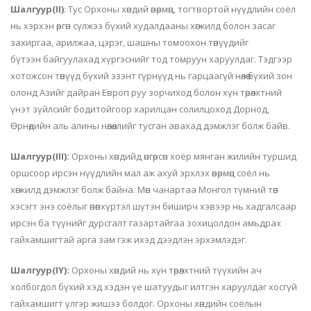
Шалгуур(II)
: Тус Орхоны хөндий өвөрмөц, тогтвортой нүүдлийн соёл
нь хэрхэн өргөн сүлжээ бүхий худалдааны хөгжилд болон засаг
захиргаа, арилжаа, цэрэг, шашны томоохон төвүүдийг
бүтээн байгуулахад хүргэснийг тод томруун харуулдаг. Тэдгээр
хотожсон төвүүд бүхий эзэнт гүрнүүд нь гарцаагүй нөлөө бүхий зон
олонд Азийг дайран Европ
руу
зорчиход болон хүн төрөлхтний
үнэт зүйлсийг бодитойгоор харилцан солилцоход Дорнод,
Өрнөдийн аль алины нөлөөллийг тусган авахад дэмжлэг болж байв.
Шалгуур(III):
Орхоны хөндийд өнгөрсөн хоёр мянган жилийн туршид
оршсоор ирсэн нүүдлийн мал аж ахуй эрхлэх өвөрмөц соёл нь
хөгжилд дэмжлэг болж байна. Мөн чанартаа Монгол түмний төв
хэсэгт энэ соёлыг өнөөг хүртэл шүтэн биширч хэвээр нь хадгалсаар
ирсэн ба түүнийг дурсгалт газартайгаа зохицолдон амьдрах
гайхамшигтай арга зам гэж ихэд дээдлэн эрхэмлэдэг.
Шалгуур(IY):
Орхоны хөндий нь хүн төрөлхтний түүхийн ач
холбогдол бүхий хэд хэдэн үе шатуудыг илтгэн харуулдаг хосгүй
гайхамшигт үлгэр жишээ болдог. Орхоны хөндийн соёлын