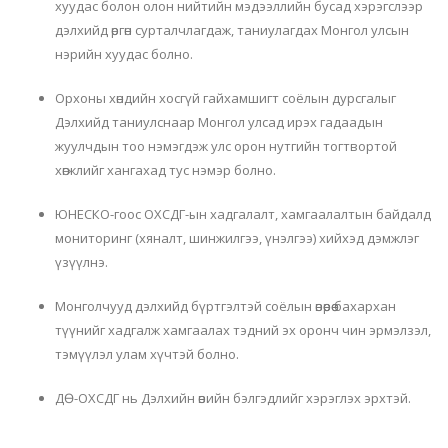
хуудас болон олон нийтийн мэдээллийн бусад хэрэгслээр
дэлхийд өргөн сурталчлагдаж,
таниулагдах
Монгол улсын
нэрийн хуудас болно.
Орхоны хөндийн хосгүй гайхамшигт соёлын дурсгалыг
Дэлхийд таниулснаар Монгол улсад ирэх гадаадын
жуулчдын тоо нэмэгдэж улс орон нутгийн тогтвортой
хөгжлийг хангахад тус нэмэр болно.
ЮНЕСКО-
гоос
ОХСДГ
-
ын
хадгалалт, хамгаалалтын байдалд
мониторинг (хяналт, шинжилгээ, үнэлгээ) хийхэд дэмжлэг
үзүүлнэ.
Монголчууд дэлхийд бүртгэлтэй соёлын өвөөрөө бахархан
түүнийг хадгалж хамгаалах тэдний эх оронч чин
эрмэлзэл
,
тэмүүлэл улам хүчтэй болно.
ДӨ
-
ОХСДГ
нь Дэлхийн өвийн
бэлгэдлийг
хэрэглэх эрхтэй.