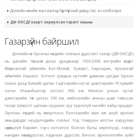
Дэлхийн өвийн жагсаалтад бүртгүүлсний давуу тал, ач холбогдол
ДӨ-ОХСДГазарт зориулсан гэрэлт хөшөө
Газарзүйн байршил
Дэлхийн өв-Орхоны хөндийн соёлын дурсгалт газар (ДӨ-ОХСДГ)
нь далайн төвшнөөс дээш дунджаар 1350-2300 метрийн өндөрт
Өвөрхангай аймгийн Бат-Өлзий, Хужирт, Хархорин, Архангай
аймгийн Хашаат, Хотонт сумдын нутгийг дамнан урсдаг Орхон
голын дээд биеийг даган тэдгээрийн нутаг дэвсгэрийн 10 хувийг
эзлэн Улаанбаатар хотоос 360 км, Монгол улсын нутаг
дэвсгэрийн төв цэгээс 100 км, нийслэлийн анхны шав тавьсан
газар Ширээт цагаан нуураас зуу хүрэхгүй км-ийн зайд оршдог.
Орхоны хөндий нь өнө эртнээс бэлчээрийн мал аж ахуй эрхлэн
амьдардаг нүүдэлчдийн соёлыг тод томруун илтгэн харуулах
хөдөлшгүй баримт, гэрч нотолгоо болсон булш хиргисүүр, ховор
нандин хөшөө дурсгал, хаднаах дурсгал, бичээс археологийн зүйл