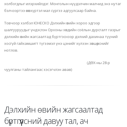
холбогдлыг илэрхийлдэг. Монголын нүүдэлчин малчид энэ нутаг
бэлчээртээ өнөөг хүртэл мал сүргээ адгуулсаар байна.
Товчоор хэлбэл ЮНЕСКО Дэлхийн өвийн хороо эдгээр
шалгууруудыг үндэслэн Орхоны хөндийн соёлын дурсгалт газрыг
дэлхийн өвийн жагсаалтад бүртгэснээр дэлхий дахинаа түүний
хосгүй гайхамшигт түгээмэл үнэ цэнийг хүлээн зөвшөөрснийг
нотлов.
(ДӨХ-
ны
28-р
чуулганы тайлангаас хэсэгчлэн авав)
Дэлхийн өвийн жагсаалтад
бүртгүүлсний давуу тал, ач