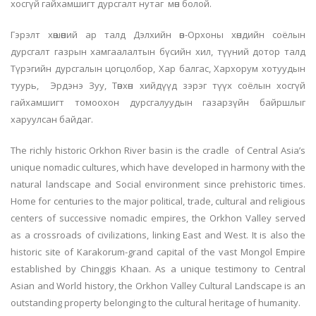
хосгүй гайхамшигт дурсгалт нутаг мөн болой.
Гэрэлт хөшөөний ар талд Дэлхийн өв-Орхоны хөндийн соёлын
дурсгалт газрын хамгаалалтын бүсийн хил, түүний дотор талд
Түрэгийн дурсгалын цогцолбор, Хар балгас, Хархорум хотуудын
туурь, Эрдэнэ Зуу, Төвхөн хийдүүд зэрэг түүх соёлын хосгүй
гайхамшигт томоохон дурсгалуудын газарзүйн байршлыг
харуулсан байдаг.
The richly historic Orkhon River basin is the cradle of Central Asia’s
unique nomadic cultures, which have developed in harmony with the
natural landscape and Social environment since prehistoric times.
Home for centuries to the major political, trade, cultural and religious
centers of successive nomadic empires, the Orkhon Valley served
as a crossroads of civilizations, linking East and West. It is also the
historic site of Karakorum-grand capital of the vast Mongol Empire
established by Chinggis Khaan. As a unique testimony to Central
Asian and World history, the Orkhon Valley Cultural Landscape is an
outstanding property belonging to the cultural heritage of humanity.