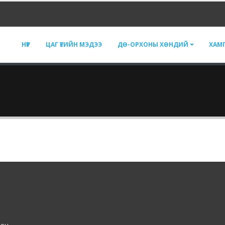
НҮҮР
ЦАГ ҮЕИЙН МЭДЭЭ
ДӨ-ОРХОНЫ ХӨНДИЙ
ХАМ