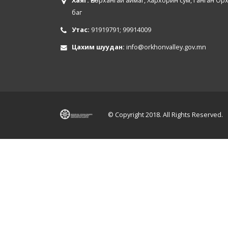
Хаяг:
Өвөрхангай аймаг, Хархорин сум, Ганган Ор
баг
Утас:
91919791; 99914009
Цахим шуудан:
info@orkhonvalley.gov.mn
© Copyright 2018. All Rights Reserved.