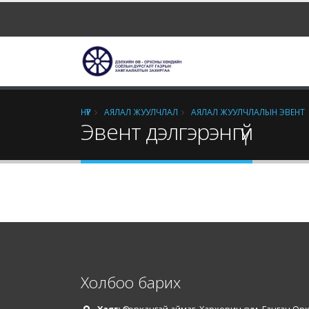
НҮҮР
АЯЛАЛ ЖУУЛЧЛАЛ
АЯЛАЛ ЖУУЛЧЛАЛЫН ЭВЕНТ
Эвент дэлгэрэнгүй
Холбоо барих