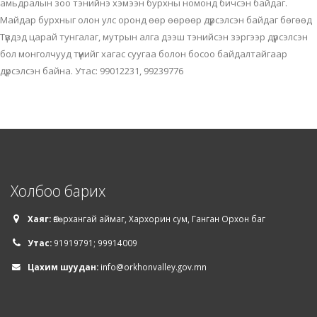
амьдралын зоо тэнийнэ хэмээн бурхны номонд бичсэн байдаг.
Майдар бурхныг олон улс оронд өөр өөрөөр дүрсэлсэн байдаг бөгөөд
Түвдэд царай тунгалаг, мутрын алга дээш тэнийсэн зэргээр дүрсэлсэн
бол монголчууд түүнийг хагас суугаа болон босоо байдалтайгаар
дүрсэлсэн байна. Утас: 99012231, 99239776
Холбоо барих
Хаяг:
Өвөрхангай аймаг, Хархорин сум, Ганган Орхон баг
Утас:
91919791; 99914009
Цахим шуудан:
info@orkhonvalley.gov.mn