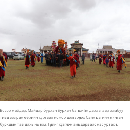
Босоо майдар: Майдар бурхан Бурхан багшийн дараагаар замбуу
тивд залран өөрийн сургаал номоо дэлгэрүүлэх Сайн цагийн мянган
бурхдын тав дахь нь юм. Түүнийг сүсэглэн амьдарваас нас уртасч,