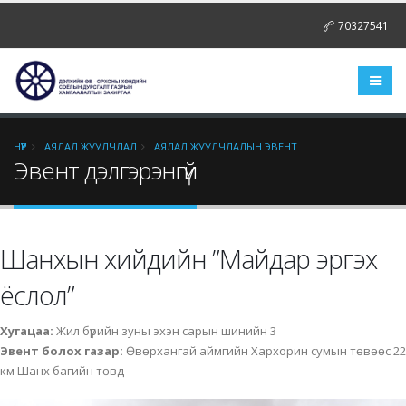
70327541
НҮҮР
АЯЛАЛ ЖУУЛЧЛАЛ
АЯЛАЛ ЖУУЛЧЛАЛЫН ЭВЕНТ
Эвент дэлгэрэнгүй
Шанхын хийдийн ”Майдар эргэх
ёслол”
Хугацаа:
Жил бүрийн зуны эхэн сарын шинийн 3
Эвент болох газар:
Өвөрхангай аймгийн Хархорин сумын төвөөс 22
км Шанх багийн төвд