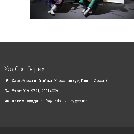
Холбоо барих
Хаяг:
Өвөрхангай аймаг, Хархорин сум, Ганган Орхон баг
Утас:
91919791; 99914009
Цахим шуудан:
info@orkhonvalley.gov.mn