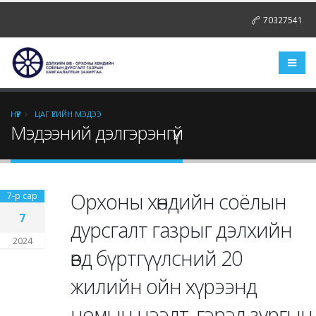
70327541
НҮҮР
ЦАГ ҮЕИЙН МЭДЭЭ
Мэдээний дэлгэрэнгүй
Орхоны хөндийн соёлын
7-р сар
7
дурсгалт газрыг дэлхийн
2024
өвд бүртгүүлсний 20
жилийн ойн хүрээнд
номын нээлт, гэрэл зургын