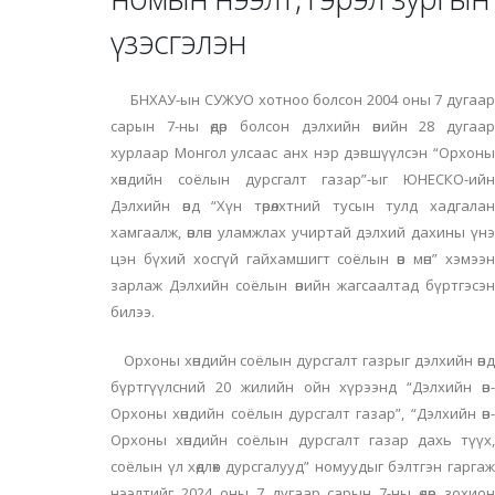
үзэсгэлэн
БНХАУ-ын СУЖУО хотноо болсон 2004 оны 7 дугаар
сарын 7-ны өдөр болсон дэлхийн өвийн 28 дугаар
хурлаар Монгол улсаас анх нэр дэвшүүлсэн “Орхоны
хөндийн соёлын дурсгалт газар”-ыг ЮНЕСКО-ийн
Дэлхийн өвд “Хүн төрөлхтний тусын тулд хадгалан
хамгаалж, өвлөн уламжлах учиртай дэлхий дахины үнэ
цэн бүхий хосгүй гайхамшигт соёлын өв мөн” хэмээн
зарлаж Дэлхийн соёлын өвийн жагсаалтад бүртгэсэн
билээ.
Орхоны хөндийн соёлын дурсгалт газрыг дэлхийн өвд
бүртгүүлсний 20 жилийн ойн хүрээнд “Дэлхийн өв-
Орхоны хөндийн соёлын дурсгалт газар”, “Дэлхийн өв-
Орхоны хөндийн соёлын дурсгалт газар дахь түүх,
соёлын үл хөдлөх дурсгалууд” номуудыг бэлтгэн гаргаж
нээлтийг 2024 оны 7 дугаар сарын 7-ны өдөр зохион