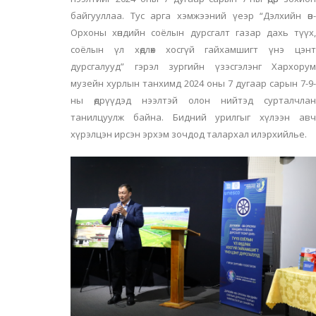
байгууллаа. Тус арга хэмжээний үеэр “Дэлхийн өв-
Орхоны хөндийн соёлын дурсгалт газар дахь түүх,
соёлын үл хөдлөх хосгүй гайхамшигт үнэ цэнт
дурсгалууд” гэрэл зургийн үзэсгэлэнг Хархорум
музейн хурлын танхимд 2024 оны 7 дугаар сарын 7-9-
ны өдрүүдэд нээлтэй олон нийтэд сурталчлан
танилцуулж байна. Бидний урилгыг хүлээн авч
хүрэлцэн ирсэн эрхэм зочдод талархал илэрхийлье.